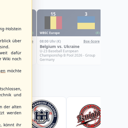
1
15
3
0
WBSC Europe
ig-Holstein
08:00 Uhr
(€)
WBSC Europe
(F)
(F)
Croatia vs.
rblick über
08:00 Uhr
(€)
Box-Score
Box-Score
U-23 Basebal
Türkiye
Belgium vs. Ukraine
sind.
Championship
Spain
uropean
U-23 Baseball European
weit dafür
Pool 2026 - Group
Championship B Pool 2026 - Group
r Wiki noch
Germany
gen
möchte
schlossen,
echnik und
 der alten
tzt werden
, könnt ihr