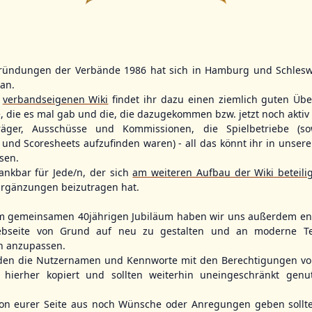
0
2
9
11
ründungen der Verbände 1986 hat sich in Hamburg und Schlesw
WBSC Europe
WBSC Europe
TOP 5
(F)
tan.
r
verbandseigenen Wiki
findet ihr dazu einen ziemlich guten Übe
12:00 Uhr
(€)
11:30 Uhr
(€)
Box-Score
Box-Score
uania
Denmark vs. Sweden
Slovakia vs. 
e, die es mal gab und die, die dazugekommen bzw. jetzt noch aktiv 
opean
U-23 Baseball European
U-23 Baseball E
träger, Ausschüsse und Kommissionen, die Spielbetriebe (so
ol 2026 - Group
Championship B Pool 2026 - Group
Championship B 
und Scoresheets aufzufinden waren) - all das könnt ihr in unsere
Germany
Spain
sen.
ankbar für Jede/n, der sich
am weiteren Aufbau der Wiki beteili
rgänzungen beizutragen hat.
m gemeinsamen 40jährigen Jubiläum haben wir uns außerdem ent
bseite von Grund auf neu zu gestalten und an moderne T
n anzupassen.
den die Nutzernamen und Kennworte mit den Berechtigungen von
hierher kopiert und sollten weiterhin uneingeschränkt genu
n eurer Seite aus noch Wünsche oder Anregungen geben sollte