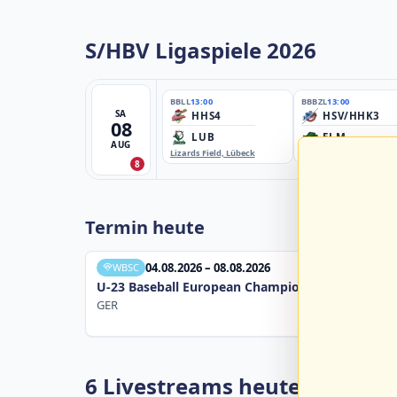
S/HBV Ligaspiele 2026
BBLL
13:00
BBBZL
13:00
SA
HHS4
HSV/HHK3
08
LUB
ELM
AUG
Lizards Field, Lübeck
EBE-Ballpark, Elmshorn
8
Termin heute
04.08.2026 – 08.08.2026
WBSC
U-23 Baseball European Championship B Pool 20
GER
6 Livestreams heute