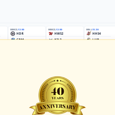
BBBZL
13:00
BBBZL
13:00
BBLL
15:30
HDR
HWS2
HHS4
GBM
KIL3
LUB
Sportplatz Am Elisenhain, Greifswald-Eldena
Förde Ballpark (Kilia-Sportplätze), Kiel
Lizards Field, Lübeck
26 - Group Germany