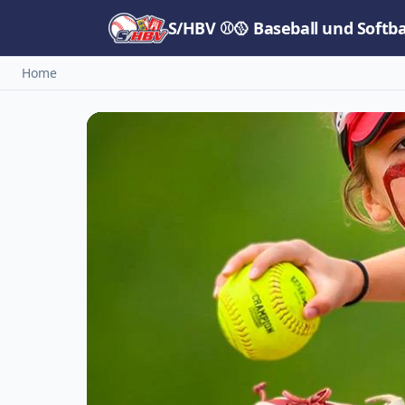
S/HBV ⚾🥎 Baseball und Softb
Home