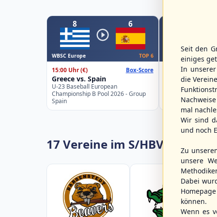
8
6
8
Seit den G
WBSC Europe
WBSC Europe
TOP 6
einiges ge
In unsere
15:00 Uhr
(€)
16:00 Uhr
(€)
Box-Score
Greece vs. Spain
Poland vs. Lith
die Verein
U-23 Baseball European
U-23 Baseball Eur
Funktions
Championship B Pool 2026 - Group
Championship B Po
Nachweise 
Spain
Germany
mal nachle
Wir sind d
und noch E
17 Vereine im S/HBV
Zu unsere
unsere We
Methodike
Dabei wur
Homepage 
können.
Wenn es vo